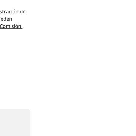
stración de 
ueden 
Comisión 